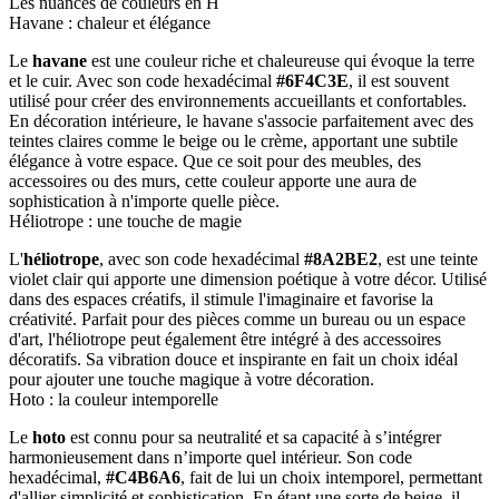
Les nuances de couleurs en H
Havane : chaleur et élégance
Le
havane
est une couleur riche et chaleureuse qui évoque la terre
et le cuir. Avec son code hexadécimal
#6F4C3E
, il est souvent
utilisé pour créer des environnements accueillants et confortables.
En décoration intérieure, le havane s'associe parfaitement avec des
teintes claires comme le beige ou le crème, apportant une subtile
élégance à votre espace. Que ce soit pour des meubles, des
accessoires ou des murs, cette couleur apporte une aura de
sophistication à n'importe quelle pièce.
Héliotrope : une touche de magie
L'
héliotrope
, avec son code hexadécimal
#8A2BE2
, est une teinte
violet clair qui apporte une dimension poétique à votre décor. Utilisé
dans des espaces créatifs, il stimule l'imaginaire et favorise la
créativité. Parfait pour des pièces comme un bureau ou un espace
d'art, l'héliotrope peut également être intégré à des accessoires
décoratifs. Sa vibration douce et inspirante en fait un choix idéal
pour ajouter une touche magique à votre décoration.
Hoto : la couleur intemporelle
Le
hoto
est connu pour sa neutralité et sa capacité à s’intégrer
harmonieusement dans n’importe quel intérieur. Son code
hexadécimal,
#C4B6A6
, fait de lui un choix intemporel, permettant
d'allier simplicité et sophistication. En étant une sorte de beige, il